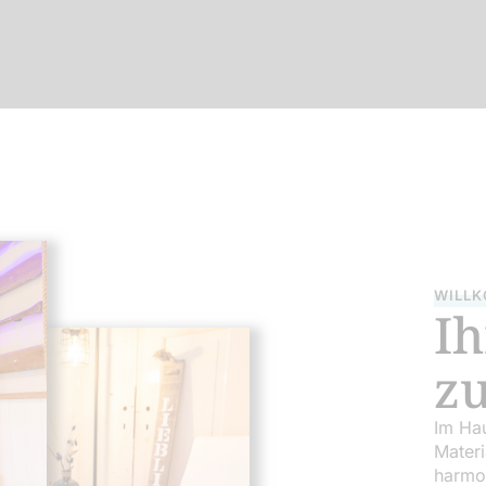
WILLK
Ih
z
Im Hau
Materi
harmo