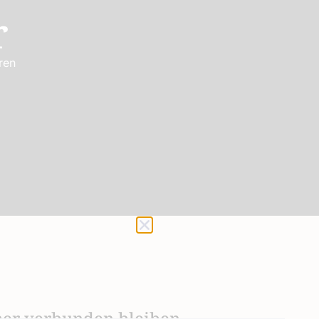
r
ren
er verbunden bleiben