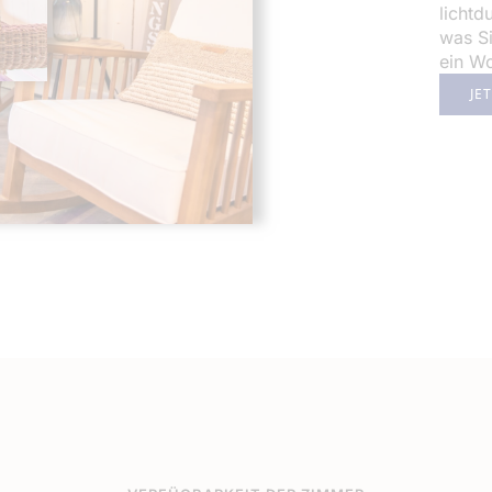
lichtd
was Si
ein W
JE