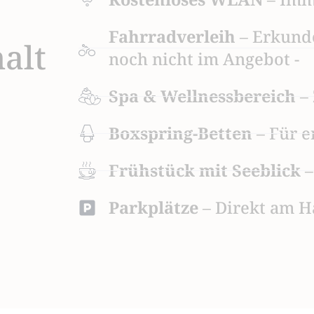
Fahrradverleih
– Erkunde
alt
noch nicht im Angebot -
Spa & Wellnessbereich
–
Boxspring-Betten
– Für 
Frühstück mit Seeblick
–
Parkplätze
– Direkt am Ha