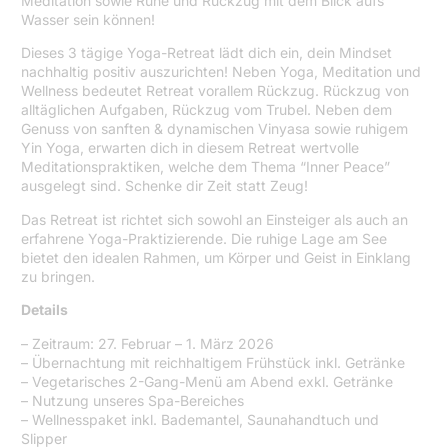
Meditation sowie Ruhe und Rückzug mit dem Blick aufs
Wasser sein können!
Dieses 3 tägige Yoga-Retreat lädt dich ein, dein Mindset
nachhaltig positiv auszurichten! Neben Yoga, Meditation und
Wellness bedeutet Retreat vorallem Rückzug. Rückzug von
alltäglichen Aufgaben, Rückzug vom Trubel. Neben dem
Genuss von sanften & dynamischen Vinyasa sowie ruhigem
Yin Yoga, erwarten dich in diesem Retreat wertvolle
Meditationspraktiken, welche dem Thema “Inner Peace”
ausgelegt sind. Schenke dir Zeit statt Zeug!
Das Retreat ist richtet sich sowohl an Einsteiger als auch an
erfahrene Yoga-Praktizierende. Die ruhige Lage am See
bietet den idealen Rahmen, um Körper und Geist in Einklang
zu bringen.
Details
– Zeitraum: 27. Februar – 1. März 2026
– Übernachtung mit reichhaltigem Frühstück inkl. Getränke
– Vegetarisches 2-Gang-Menü am Abend exkl. Getränke
– Nutzung unseres Spa-Bereiches
– Wellnesspaket inkl. Bademantel, Saunahandtuch und
Slipper