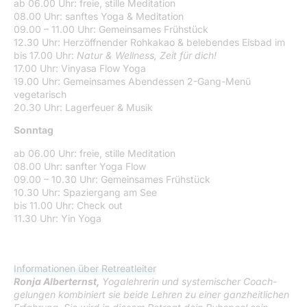
Ferienwohnungen coming soon
ab 06.00 Uhr: freie, stille Meditation
08.00 Uhr: sanftes Yoga & Meditation
09.00 – 11.00 Uhr: Gemeinsames Frühstück
12.30 Uhr: Herzöffnender Rohkakao & belebendes Eisbad im
bis 17.00 Uhr:
Natur & Wellness, Zeit für dich!
17.00 Uhr: Vinyasa Flow Yoga
19.00 Uhr: Gemeinsames Abendessen 2-Gang-Menü
vegetarisch
20.30 Uhr: Lagerfeuer & Musik
Sonntag
ab 06.00 Uhr: freie, stille Meditation
08.00 Uhr: sanfter Yoga Flow
09.00 – 10.30 Uhr: Gemeinsames Frühstück
10.30 Uhr: Spaziergang am See
bis 11.00 Uhr: Check out
11.30 Uhr: Yin Yoga
Informationen über Retreatleiter
Ronja Alberternst,
Yogalehrerin und systemischer Coach-
gelungen kombiniert sie beide Lehren zu einer ganzheitlichen